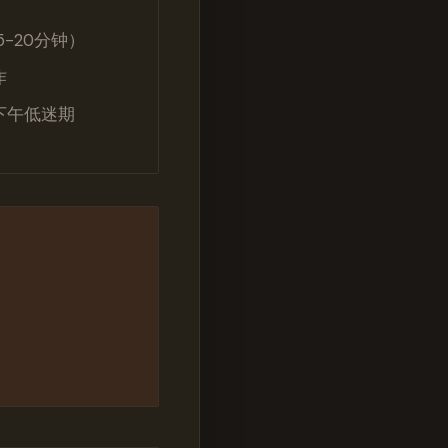
-20分钟）
作
下午低迷期