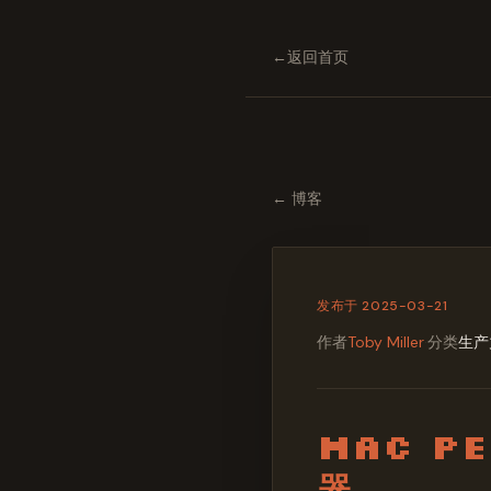
←
返回首页
←
博客
发布于
2025-03-21
作者
Toby Miller
·
分类
生产
Mac P
器