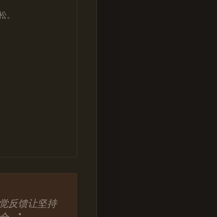
松。
视觉反馈让坚持