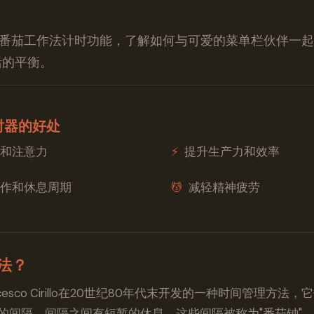
全新的番茄工作法计时功能，了解如何与可爱的菜单栏伙伴一
活的平衡。
时器的好处
和注意力
⚡️
提升生产力和效率
作和休息周期
💆
减轻精神疲劳
法？
cesco Cirillo在20世纪80年代末开发的一种时间管理方
长的间隔，间隔之间有短暂的休息。这些间隔被称为"番茄钟"