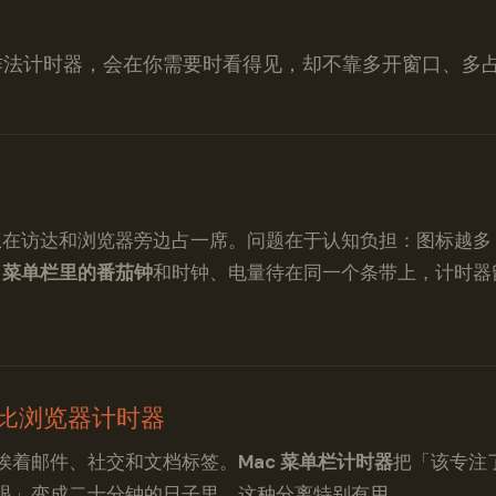
作法计时器，会在你需要时看得见，却不靠多开窗口、多
了
想在访达和浏览器旁边占一席。问题在于认知负担：图标越多
。
菜单栏里的番茄钟
和时钟、电量待在同一个条带上，计时器
比浏览器计时器
挨着邮件、社交和文档标签。
Mac 菜单栏计时器
把「该专注
眼」变成二十分钟的日子里，这种分离特别有用。