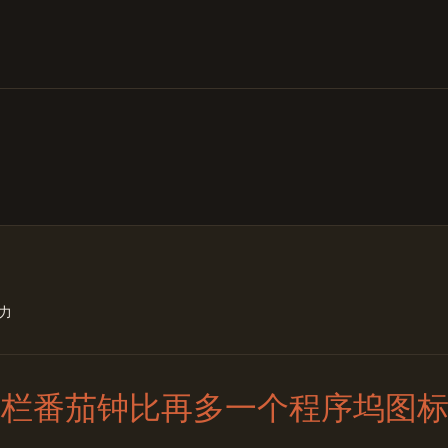
力
单栏番茄钟比再多一个程序坞图