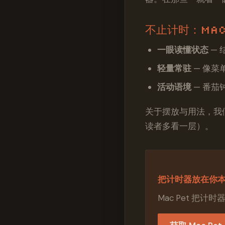
不止计时：Mac
一眼读懂状态
— 
轻量常驻
— 像菜
活动语境
— 番茄
关于摆放与用法，我
读者多看一层）。
把计时器放在你
Mac Pet 