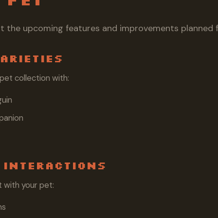
at the upcoming features and improvements planned f
arieties
et collection with:
guin
panion
 Interactions
 with your pet:
ns