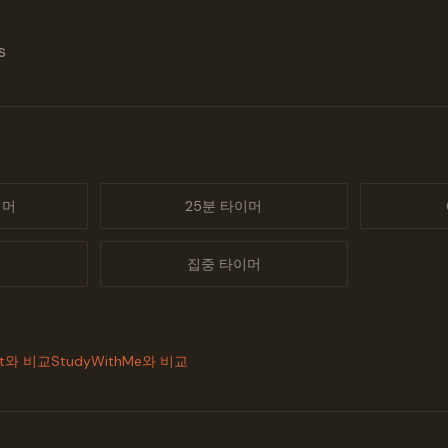
s
이머
25분 타이머
머
집중 타이머
st와 비교
StudyWithMe와 비교