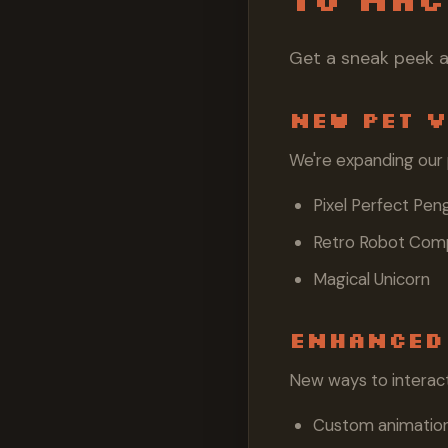
Get a sneak peek 
New Pet V
We're expanding our p
Pixel Perfect Pen
Retro Robot Com
Magical Unicorn
Enhanced
New ways to interact
Custom animatio